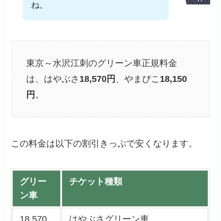
ね。
東京～水沢江刺のグリーン車正規料金
は、はやぶさ
18,570
円
、やまびこ
18,150
円
。
この料金は以下の割引きっぷで安くなります。
グリー
チケット種類
ン車
18,570
はやぶさグリーン車