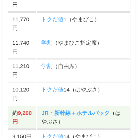
円
11,770
トクだ値
1（やまびこ）
円
11,740
学割
（やまびこ指定席）
円
11,210
学割
（自由席）
円
10,120
トクだ値
14（はやぶさ）
円
約
9,200
JR・新幹線＋ホテルパック
（は
円
やぶさ）
9,150円
トクだ値
14（やまびこ）