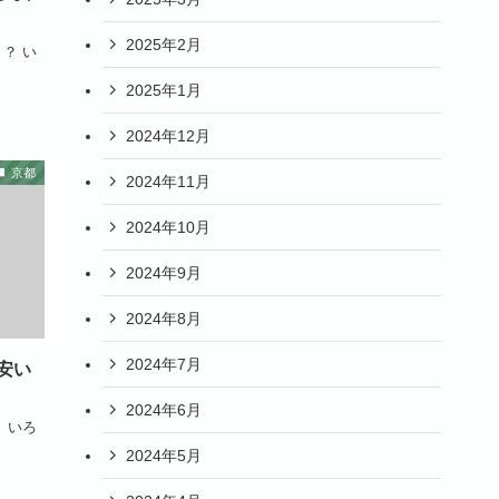
2025年2月
？ い
2025年1月
2024年12月
京都
2024年11月
2024年10月
2024年9月
2024年8月
2024年7月
安い
2024年6月
 いろ
2024年5月