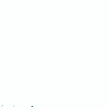
2
3
...
4