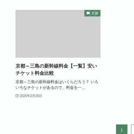
京都
京都～三島の新幹線料金【一覧】安い
チケット料金比較
京都～三島の新幹線料金はいくらだろう？ いろ
いろなチケットがあるので、料金を一...
2025年2月25日
1