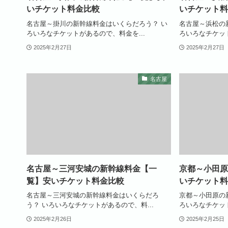
いチケット料金比較
いチケット料
名古屋～掛川の新幹線料金はいくらだろう？ い
名古屋～浜松の
ろいろなチケットがあるので、料金を...
ろいろなチケット
2025年2月27日
2025年2月27日
名古屋
名古屋～三河安城の新幹線料金【一
京都～小田原
覧】安いチケット料金比較
いチケット料
名古屋～三河安城の新幹線料金はいくらだろ
京都～小田原の
う？ いろいろなチケットがあるので、料...
ろいろなチケット
2025年2月26日
2025年2月25日