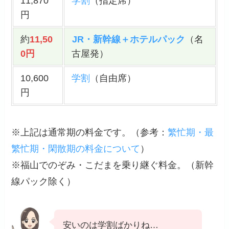
11,870
学割
（指定席）
円
約
11,50
JR・新幹線＋ホテルパック
（名
0円
古屋発）
10,600
学割
（自由席）
円
※上記は通常期の料金です。（
参考
：
繁忙期・最
繁忙期・閑散期の料金について
）
※福山でのぞみ・こだまを乗り継ぐ料金。（新幹
線パック除く）
安いのは学割ばかりね…