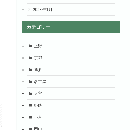
2024年1月
カテゴリー
上野
京都
博多
名古屋
大宮
姫路
小倉
岡山