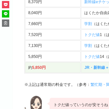
8,370円
新幹線eチケ
8,040円
はくたか自由
7,660円
学割
（はくた
7,520円
トクだ値
1（
7,130円
学割
（はくた
5,850円
トクだ値
14
約
5,850円
JR・新幹線
※上記は通常期の料金です。（
参考
：
繁忙期・
トクだ値っていうのが安そうね