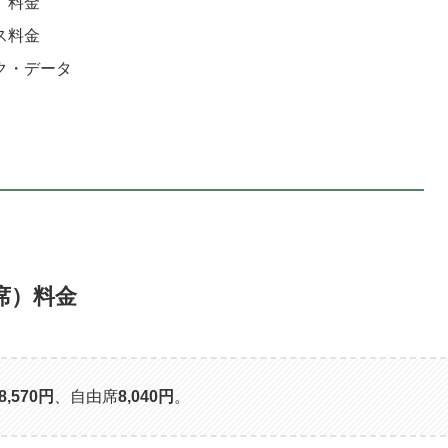
）料金
ス料金
ク・データ
席）料金
8,570
円
、自由席
8,040
円
。