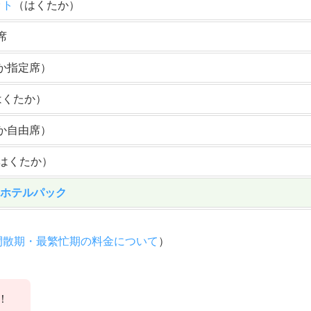
ット
（はくたか）
席
か指定席）
はくたか）
か自由席）
（はくたか）
＋ホテルパック
閑散期・最繁忙期の料金について
）
！