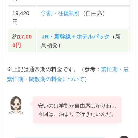
19,420
学割
・
往復割引
（自由席）
円
約
17,00
JR・新幹線＋ホテルパック
（新
0円
鳥栖発）
※上記は通常期の料金です。（
参考
：
繁忙期・最
繁忙期・閑散期の料金について
）
安いのは学割か自由席ばかりね…
今回は、泊まりで行きたいんだ。