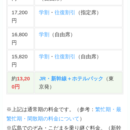
17,200
学割
・
往復割引
（指定席）
円
16,800
学割
（自由席）
円
15,820
学割
・
往復割引
（自由席）
円
約
13,20
JR・新幹線＋ホテルパック
（東
0円
京発）
※上記は通常期の料金です。（
参考
：
繁忙期・最
繁忙期・閑散期の料金について
）
※広島でのぞみ・こだまを乗り継ぐ料金。（新幹