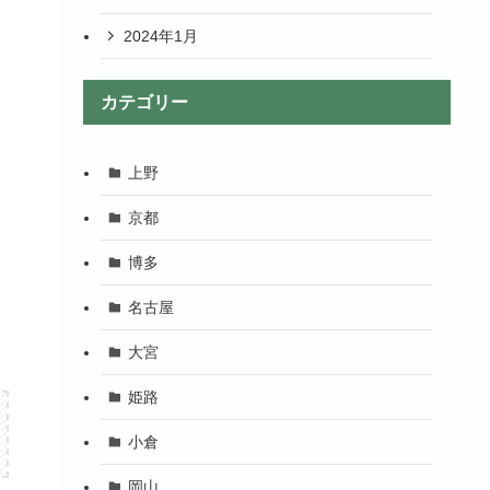
2024年1月
カテゴリー
上野
京都
博多
名古屋
大宮
姫路
小倉
岡山