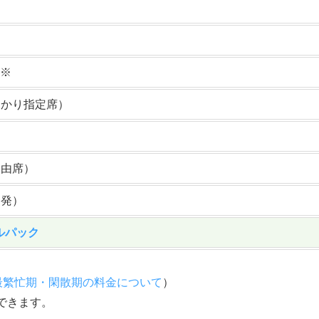
※
ひかり指定席）
自由席）
山発）
ルパック
最繁忙期・閑散期の料金について
）
できます。