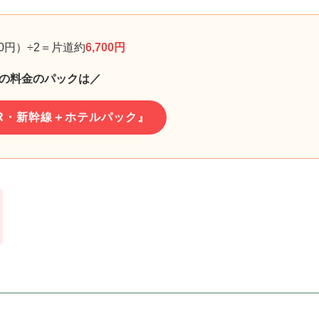
00円）÷2＝片道約
6,700円
の料金のパックは／
R・新幹線＋ホテルパック』