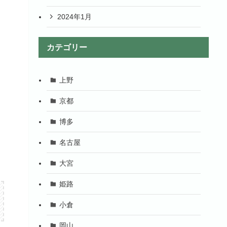
2024年1月
カテゴリー
上野
京都
博多
名古屋
大宮
姫路
小倉
岡山