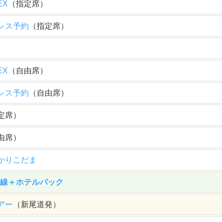
EX
（指定席）
レス予約
（指定席）
EX
（自由席）
レス予約
（自由席）
定席）
由席）
かりこだま
幹線＋ホテルパック
アー
（新尾道発）