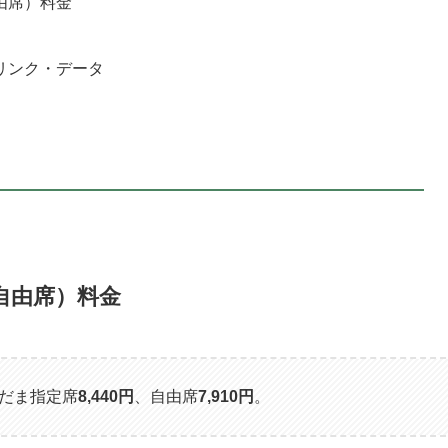
由席）料金
リンク・データ
自由席）料金
だま指定席
8,440円
、自由席
7,910円
。