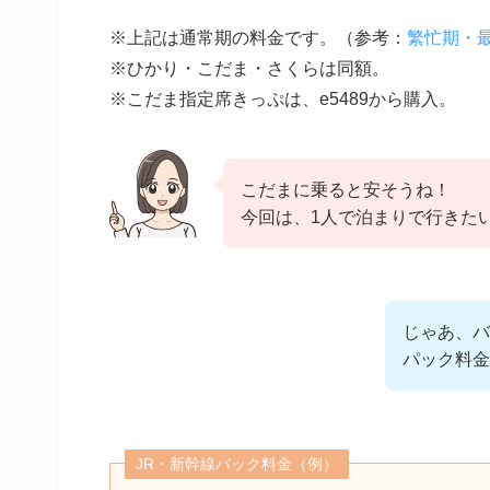
※上記は通常期の料金です。（
参考
：
繁忙期・
※ひかり・こだま・さくらは同額。
※こだま指定席きっぷは、e5489から購入。
こだまに乗ると安そうね！
今回は、1人で泊まりで行きた
じゃあ、バ
パック料金
JR・新幹線パック料金（例）