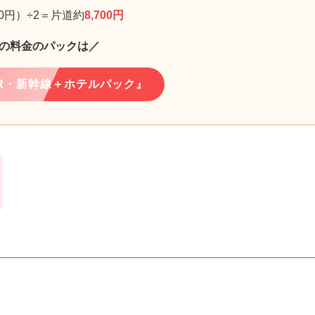
00円）÷2＝片道約
8,700円
の料金のパックは／
R・新幹線＋ホテルパック』