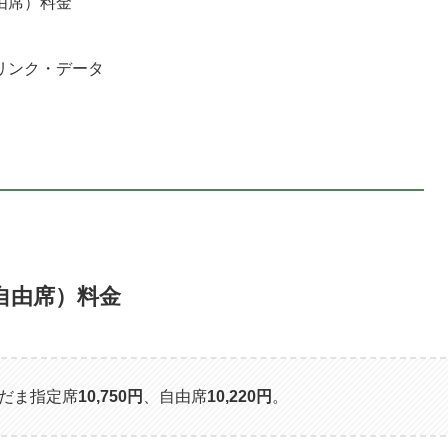
由席）料金
リンク・データ
自由席）料金
だま指定席
10,750円
、自由席
10,220
円
。