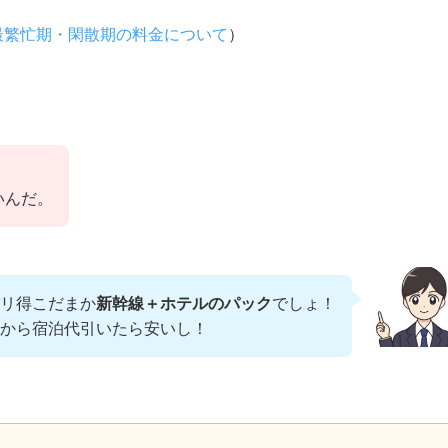
最繁忙期・閑散期の料金について
）
いんだ。
リ得こだまか
新幹線＋ホテルのパック
でしょ！
から宿泊代引いたら安いし！