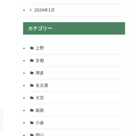
2024年1月
カテゴリー
上野
京都
博多
名古屋
大宮
姫路
小倉
岡山