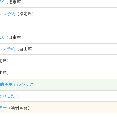
EX
（指定席）
レス予約
（指定席）
EX
（自由席）
レス予約
（自由席）
定席）
由席）
幹線＋ホテルパック
かりこだま
アー
（新岩国発）