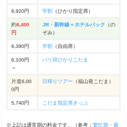
6,920円
学割
（ひかり指定席）
約
6,400
JR・新幹線＋ホテルパック
（の
円
ぞみ）
6,390円
学割
（自由席）
6,100円
バリ得ひかりこだま
～
片道6,00
日帰りツアー
（福山発こだま）
0円
5,740円
こだま指定席きっぷ
※上記は通常期の料金です。（
参考
：
繁忙期・最